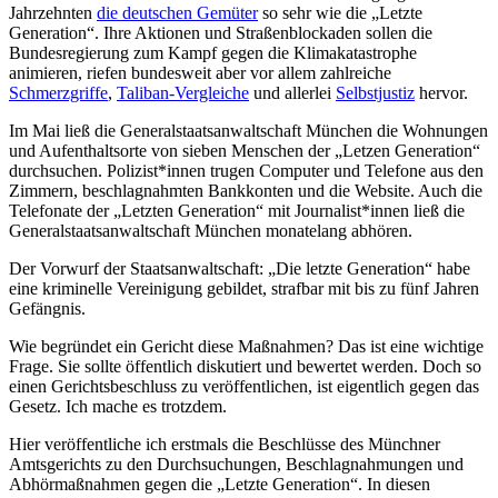
Jahrzehnten
die deutschen Gemüter
so sehr wie die „Letzte
Generation“. Ihre Aktionen und Straßenblockaden sollen die
Bundesregierung zum Kampf gegen die Klimakatastrophe
animieren, riefen bundesweit aber vor allem zahlreiche
Schmerzgriffe
,
Taliban-Vergleiche
und allerlei
Selbstjustiz
hervor.
Im Mai ließ die Generalstaatsanwaltschaft München die Wohnungen
und Aufenthaltsorte von sieben Menschen der „Letzen Generation“
durchsuchen. Polizist*innen trugen Computer und Telefone aus den
Zimmern, beschlagnahmten Bankkonten und die Website. Auch die
Telefonate der „Letzten Generation“ mit Journalist*innen ließ die
Generalstaatsanwaltschaft München monatelang abhören.
Der Vorwurf der Staatsanwaltschaft: „Die letzte Generation“ habe
eine kriminelle Vereinigung gebildet, strafbar mit bis zu fünf Jahren
Gefängnis.
Wie begründet ein Gericht diese Maßnahmen? Das ist eine wichtige
Frage. Sie sollte öffentlich diskutiert und bewertet werden. Doch so
einen Gerichtsbeschluss zu veröffentlichen, ist eigentlich gegen das
Gesetz. Ich mache es trotzdem.
Hier veröffentliche ich erstmals die Beschlüsse des Münchner
Amtsgerichts zu den Durchsuchungen, Beschlagnahmungen und
Abhörmaßnahmen gegen die „Letzte Generation“. In diesen