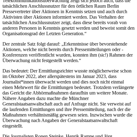
Telekommunikationsüberwachung zeigt sich jedoch auch, dass die
tatsächlichen Anschlussnutzer für den örtlichen Raum Berlin
Pressevertreter über Aktionen in Kenntnis setzen und auch durch
Aktivisten über Aktionen informiert werden. Das Verhalten der
tatsächlichen Anschlussnutzer zeigt, dass diese bereits vorab von
anderen Personen in Kenntnis gesetzt werden und beweist somit den
Organisationsgrad der Letzten Generation.“
Der zentrale Satz folgt darauf: „Erkenntnisse über bevorstehende
Aktionen, welche nicht bereits durch Pressemitteilungen oder -
Konferenzen veröffentlicht wurden, konnten ihm (sic!) Rahmen der
Überwachung nicht festgestellt werden.“
Das bedeutet: Der Ermittlungsrichter wusste möglicherweise schon
im Oktober 2022, aber allerspätestens im Januar 2023, dass
Journalist*innen überwacht werden und dies noch nicht einmal
einen Mehrwert für die Ermittlungen bedeutet. Trotzdem verlängerte
das Gericht die Abhörmaßnahmen daraufhin um weitere Monate.
Nähere Angaben dazu machte die Münchner
Generalstaatsanwaltschaft auch auf Anfrage nicht. Sie verweist auf
die laufenden Ermittlungen und ihre Pressemitteilung, nach der die
Maßnahmen verhältnismäßig gewesen seien. Inzwischen wurde die
Überwachung nach Angaben der Generalstaatsanwaltschaft
eingestellt.
Die Journalisten Ronen Steinke, Henrik Rampe und Jörg