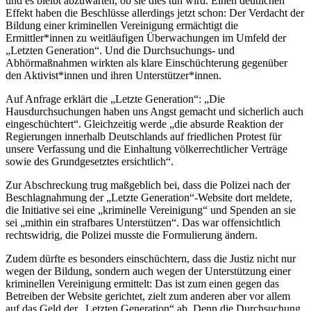
und es bleibt abzuwarten, ob sie dies tun wird. Einen deutlichen
Effekt haben die Beschlüsse allerdings jetzt schon: Der Verdacht der
Bildung einer kriminellen Vereinigung ermächtigt die
Ermittler*innen zu weitläufigen Überwachungen im Umfeld der
„Letzten Generation“. Und die Durchsuchungs- und
Abhörmaßnahmen wirkten als klare Einschüchterung gegenüber
den Aktivist*innen und ihren Unterstützer*innen.
Auf Anfrage erklärt die „Letzte Generation“: „Die
Hausdurchsuchungen haben uns Angst gemacht und sicherlich auch
eingeschüchtert“. Gleichzeitig werde „die absurde Reaktion der
Regierungen innerhalb Deutschlands auf friedlichen Protest für
unsere Verfassung und die Einhaltung völkerrechtlicher Verträge
sowie des Grundgesetztes ersichtlich“.
Zur Abschreckung trug maßgeblich bei, dass die Polizei nach der
Beschlagnahmung der „Letzte Generation“-Website dort meldete,
die Initiative sei eine „kriminelle Vereinigung“ und Spenden an sie
sei „mithin ein strafbares Unterstützen“. Das war offensichtlich
rechtswidrig, die Polizei musste die Formulierung ändern.
Zudem dürfte es besonders einschüchtern, dass die Justiz nicht nur
wegen der Bildung, sondern auch wegen der Unterstützung einer
kriminellen Vereinigung ermittelt: Das ist zum einen gegen das
Betreiben der Website gerichtet, zielt zum anderen aber vor allem
auf das Geld der „Letzten Generation“ ab. Denn die Durchsuchung