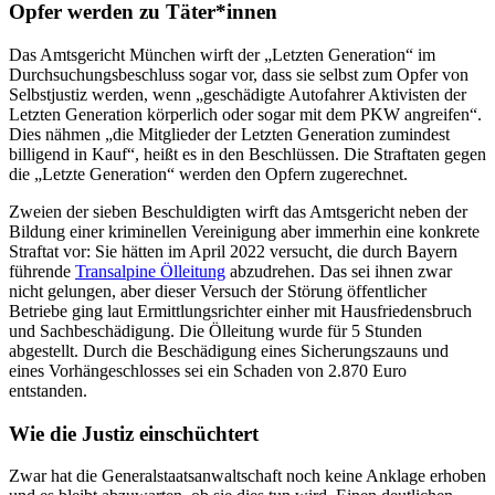
Opfer werden zu Täter*innen
Das Amtsgericht München wirft der „Letzten Generation“ im
Durchsuchungsbeschluss sogar vor, dass sie selbst zum Opfer von
Selbstjustiz werden, wenn „geschädigte Autofahrer Aktivisten der
Letzten Generation körperlich oder sogar mit dem PKW angreifen“.
Dies nähmen „die Mitglieder der Letzten Generation zumindest
billigend in Kauf“, heißt es in den Beschlüssen. Die Straftaten gegen
die „Letzte Generation“ werden den Opfern zugerechnet.
Zweien der sieben Beschuldigten wirft das Amtsgericht neben der
Bildung einer kriminellen Vereinigung aber immerhin eine konkrete
Straftat vor: Sie hätten im April 2022 versucht, die durch Bayern
führende
Transalpine Ölleitung
abzudrehen. Das sei ihnen zwar
nicht gelungen, aber dieser Versuch der Störung öffentlicher
Betriebe ging laut Ermittlungsrichter einher mit Hausfriedensbruch
und Sachbeschädigung. Die Ölleitung wurde für 5 Stunden
abgestellt. Durch die Beschädigung eines Sicherungszauns und
eines Vorhängeschlosses sei ein Schaden von 2.870 Euro
entstanden.
Wie die Justiz einschüchtert
Zwar hat die Generalstaatsanwaltschaft noch keine Anklage erhoben