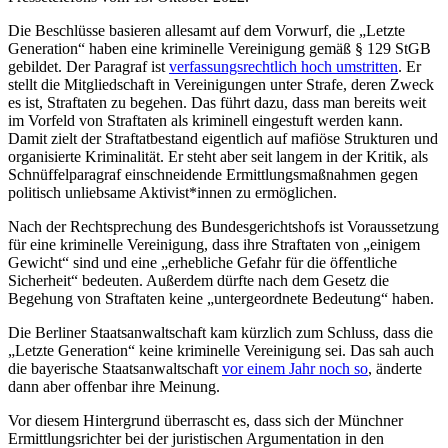
Die Beschlüsse basieren allesamt auf dem Vorwurf, die „Letzte
Generation“ haben eine kriminelle Vereinigung gemäß § 129 StGB
gebildet. Der Paragraf ist
verfassungsrechtlich hoch umstritten
. Er
stellt die Mitgliedschaft in Vereinigungen unter Strafe, deren Zweck
es ist, Straftaten zu begehen. Das führt dazu, dass man bereits weit
im Vorfeld von Straftaten als kriminell eingestuft werden kann.
Damit zielt der Straftatbestand eigentlich auf mafiöse Strukturen und
organisierte Kriminalität. Er steht aber seit langem in der Kritik, als
Schnüffelparagraf einschneidende Ermittlungsmaßnahmen gegen
politisch unliebsame Aktivist*innen zu ermöglichen.
Nach der Rechtsprechung des Bundesgerichtshofs ist Voraussetzung
für eine kriminelle Vereinigung, dass ihre Straftaten von „einigem
Gewicht“ sind und eine „erhebliche Gefahr für die öffentliche
Sicherheit“ bedeuten. Außerdem dürfte nach dem Gesetz die
Begehung von Straftaten keine „untergeordnete Bedeutung“ haben.
Die Berliner Staatsanwaltschaft kam kürzlich zum Schluss, dass die
„Letzte Generation“ keine kriminelle Vereinigung sei. Das sah auch
die bayerische Staatsanwaltschaft
vor einem Jahr noch so
, änderte
dann aber offenbar ihre Meinung.
Vor diesem Hintergrund überrascht es, dass sich der Münchner
Ermittlungsrichter bei der juristischen Argumentation in den