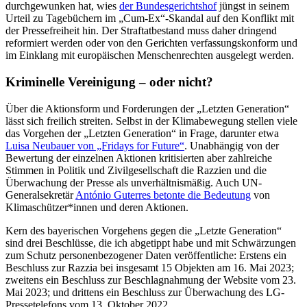
durchgewunken hat, wies
der Bundesgerichtshof
jüngst in seinem
Urteil zu Tagebüchern im „Cum-Ex“-Skandal auf den Konflikt mit
der Pressefreiheit hin. Der Straftatbestand muss daher dringend
reformiert werden oder von den Gerichten verfassungskonform und
im Einklang mit europäischen Menschenrechten ausgelegt werden.
Kriminelle Vereinigung – oder nicht?
Über die Aktionsform und Forderungen der „Letzten Generation“
lässt sich freilich streiten. Selbst in der Klimabewegung stellen viele
das Vorgehen der „Letzten Generation“ in Frage, darunter etwa
Luisa Neubauer von „Fridays for Future“
. Unabhängig von der
Bewertung der einzelnen Aktionen kritisierten aber zahlreiche
Stimmen in Politik und Zivilgesellschaft die Razzien und die
Überwachung der Presse als unverhältnismäßig. Auch UN-
Generalsekretär
António Guterres betonte die Bedeutung
von
Klimaschützer*innen und deren Aktionen.
Kern des bayerischen Vorgehens gegen die „Letzte Generation“
sind drei Beschlüsse, die ich abgetippt habe und mit Schwärzungen
zum Schutz personenbezogener Daten veröffentliche: Erstens ein
Beschluss zur Razzia bei insgesamt 15 Objekten am 16. Mai 2023;
zweitens ein Beschluss zur Beschlagnahmung der Website vom 23.
Mai 2023; und drittens ein Beschluss zur Überwachung des LG-
Pressetelefons vom 13. Oktober 2022.