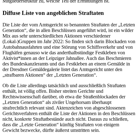
Mitgliederstruktur zu, welche Teil der Ermittlungen ist.
Diffuse Liste von angeblichen Straftaten
Die Liste der vom Amtsgericht so benannten Straftaten der „Letzten
Generation“, die in allen Beschlüssen angeführt wird, ist ein wilder
Mix aus sehr unterschiedlichen Aktionen verschiedener
(Lokal-)Gruppen im Jahr 2022: So finden sich darin Blockaden von
Autobahnausfahrten und eine Störung von Schiffsverkehr und von
Flughäfen genauso wie das anderthalbstündige Festkleben von
Aktivist*innen an der Leipziger Jahnallee. Auch das Beschmieren
des Bundeskanzleramts und das Festkleben an einem Gemälde in
der Dresdner Gemäldegalerie listet das Amtsgericht unter den
„strafbaren Aktionen“ der „Letzten Generation“.
Ob die Liste allerdings tatsächlich und ausschließlich Straftaten
enthält, ist völlig offen. Bisher streiten Gerichte und
Rechtswissenschaft darüber, ob etwa die Straßenblockaden der
„Letzten Generation“ als ziviler Ungehorsam überhaupt
strafrechtlich relevant sind. Aktenzeichen von abgeschlossenen
Gerichtsverfahren enthält die Liste der Aktionen in den Beschlüssen
nicht, konkrete Straftatbestände auch nicht. Daraus zu schließen,
dass die „Letzte Generation“ künftig Straftaten von einigem
Gewicht bezwecke, dürfte äußerst umstritten sein.