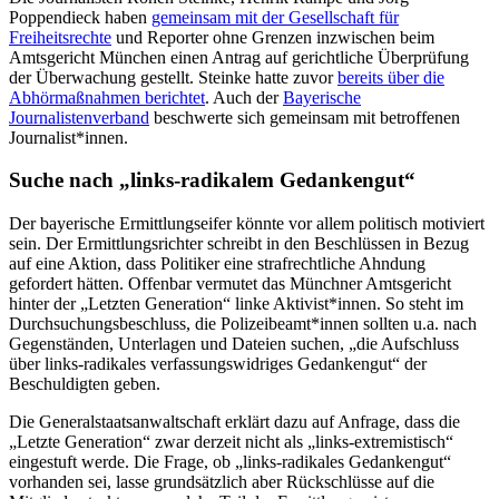
Poppendieck haben
gemeinsam mit der Gesellschaft für
Freiheitsrechte
und Reporter ohne Grenzen inzwischen beim
Amtsgericht München einen Antrag auf gerichtliche Überprüfung
der Überwachung gestellt. Steinke hatte zuvor
bereits über die
Abhörmaßnahmen berichtet
. Auch der
Bayerische
Journalistenverband
beschwerte sich gemeinsam mit betroffenen
Journalist*innen.
Suche nach „links-radikalem Gedankengut“
Der bayerische Ermittlungseifer könnte vor allem politisch motiviert
sein. Der Ermittlungsrichter schreibt in den Beschlüssen in Bezug
auf eine Aktion, dass Politiker eine strafrechtliche Ahndung
gefordert hätten. Offenbar vermutet das Münchner Amtsgericht
hinter der „Letzten Generation“ linke Aktivist*innen. So steht im
Durchsuchungsbeschluss, die Polizeibeamt*innen sollten u.a. nach
Gegenständen, Unterlagen und Dateien suchen, „die Aufschluss
über links-radikales verfassungswidriges Gedankengut“ der
Beschuldigten geben.
Die Generalstaatsanwaltschaft erklärt dazu auf Anfrage, dass die
„Letzte Generation“ zwar derzeit nicht als „links-extremistisch“
eingestuft werde. Die Frage, ob „links-radikales Gedankengut“
vorhanden sei, lasse grundsätzlich aber Rückschlüsse auf die